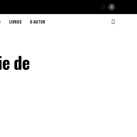
0
O
LIVROS
O AUTOR
ie de