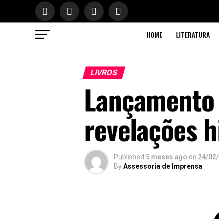
HOME
LITERATURA
LIVROS
Lançamento d
revelações h
Published
5 meses ago
on
24/02
By
Assessoria de Imprensa