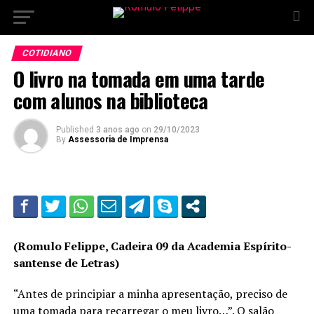
COTIDIANO
O livro na tomada em uma tarde
com alunos na biblioteca
Published
3 anos ago
on
29/10/2023
By
Assessoria de Imprensa
(Romulo Felippe, Cadeira 09 da Academia Espírito-
santense de Letras)
“Antes de principiar a minha apresentação, preciso de
uma tomada para recarregar o meu livro…”. O salão