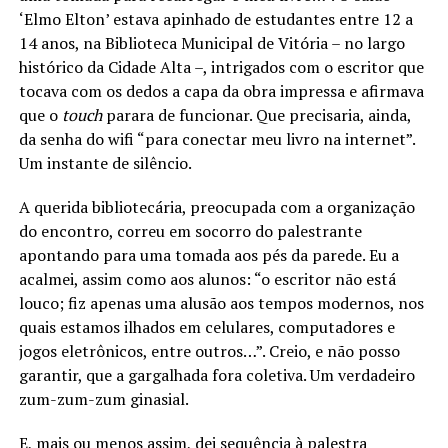
‘Elmo Elton’ estava apinhado de estudantes entre 12 a
14 anos, na Biblioteca Municipal de Vitória – no largo
histórico da Cidade Alta –, intrigados com o escritor que
tocava com os dedos a capa da obra impressa e afirmava
que o
touch
parara de funcionar. Que precisaria, ainda,
da senha do wifi “para conectar meu livro na internet”.
Um instante de silêncio.
A querida bibliotecária, preocupada com a organização
do encontro, correu em socorro do palestrante
apontando para uma tomada aos pés da parede. Eu a
acalmei, assim como aos alunos: “o escritor não está
louco; fiz apenas uma alusão aos tempos modernos, nos
quais estamos ilhados em celulares, computadores e
jogos eletrônicos, entre outros…”. Creio, e não posso
garantir, que a gargalhada fora coletiva. Um verdadeiro
zum-zum-zum ginasial.
E, mais ou menos assim, dei sequência à palestra