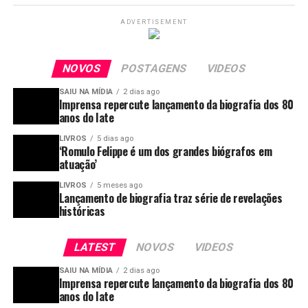
ADVERTISEMENT
NOVOS
POSTAGENS
VIDEOS
SAIU NA MÍDIA
2 dias ago
Imprensa repercute lançamento da biografia dos 80
anos do Iate
LIVROS
5 dias ago
‘Romulo Felippe é um dos grandes biógrafos em
atuação’
LIVROS
5 meses ago
Lançamento de biografia traz série de revelações
históricas
LATEST
NOVOS
VIDEOS
SAIU NA MÍDIA
2 dias ago
Imprensa repercute lançamento da biografia dos 80
anos do Iate