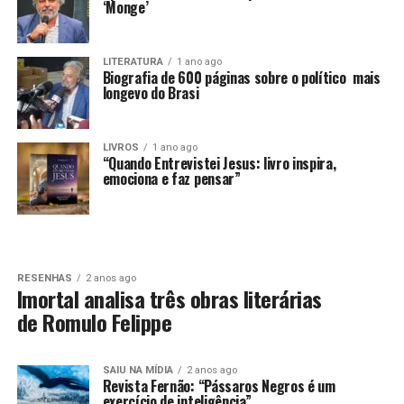
‘Monge’
LITERATURA
1 ano ago
Biografia de 600 páginas sobre o político mais
longevo do Brasi
LIVROS
1 ano ago
“Quando Entrevistei Jesus: livro inspira,
emociona e faz pensar”
RESENHAS
2 anos ago
Imortal analisa três obras literárias
de Romulo Felippe
SAIU NA MÍDIA
2 anos ago
Revista Fernão: “Pássaros Negros é um
exercício de inteligência”