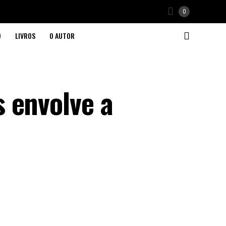
0
O
LIVROS
O AUTOR
s envolve a