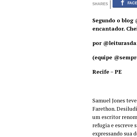
Segundo o blog 
encantador. Che
por @leiturasd
(equipe @sempr
Recife – PE
Samuel Jones teve 
Farethon. Desilud
um escritor renom
refugia e escreve 
expressando sua d