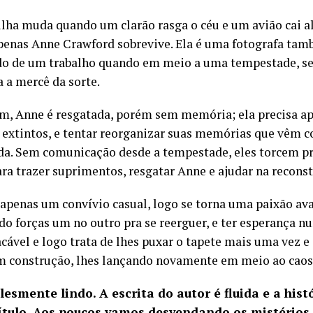
ilha muda quando um clarão rasga o céu e um avião cai a
 apenas Anne Crawford sobrevive. Ela é uma fotografa t
do de um trabalho quando em meio a uma tempestade, se
a a mercê da sorte.
m, Anne é resgatada, porém sem memória; ela precisa ap
extintos, e tentar reorganizar suas memórias que vêm co
a. Sem comunicação desde a tempestade, eles torcem pr
a trazer suprimentos, resgatar Anne e ajudar na reconst
 apenas um convívio casual, logo se torna uma paixão ava
o forças um no outro pra se reerguer, e ter esperança n
cável e logo trata de lhes puxar o tapete mais uma vez e 
 construção, lhes lançando novamente em meio ao caos
plesmente lindo. A escrita do autor é fluida e a his
ítulo. Aos poucos vamos desvendando os mistérios