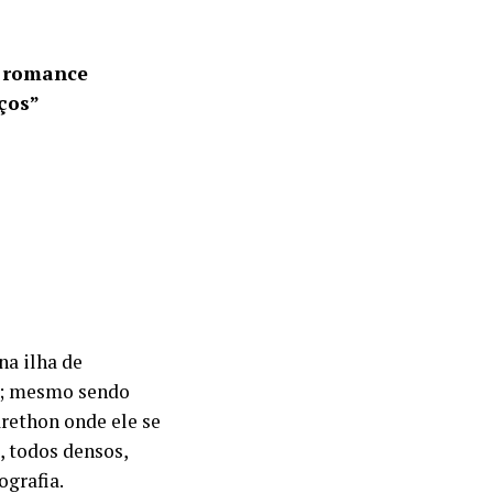
m romance
ços”
na ilha de
de; mesmo sendo
rethon onde ele se
, todos densos,
ografia.