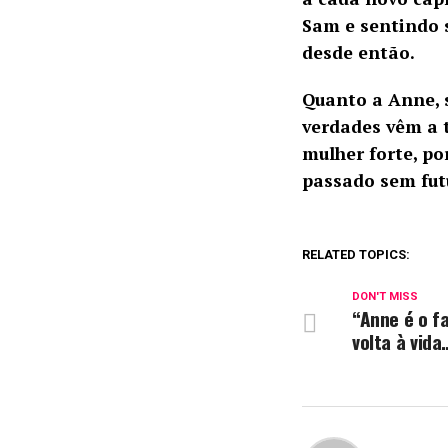
Sam e sentindo 
desde então.
Quanto a Anne, 
verdades vêm a 
mulher forte, p
passado sem fut
RELATED TOPICS:
DON'T MISS
“Anne é o f
volta à vida