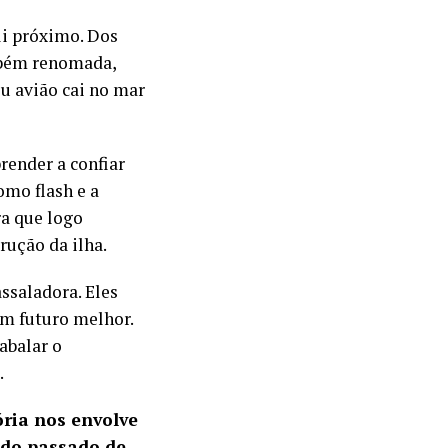
li próximo. Dos
ambém renomada,
u avião cai no mar
render a confiar
mo flash e a
a que logo
rução da ilha.
ssaladora. Eles
um futuro melhor.
abalar o
.
tória nos envolve
 do passado de