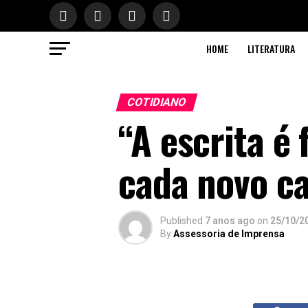
HOME
LITERATURA
COTIDIANO
“A escrita é 
cada novo ca
Published
7 anos ago
on
25/10/2
By
Assessoria de Imprensa