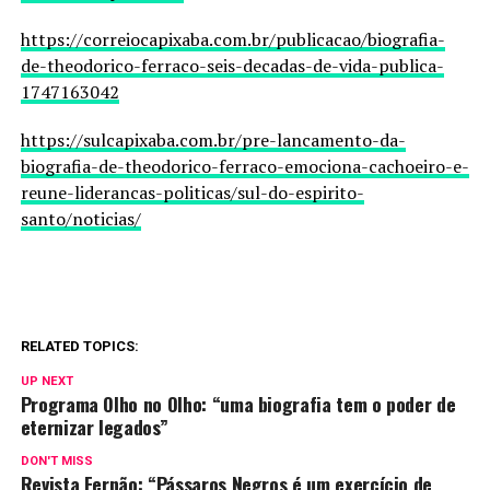
https://correiocapixaba.com.br/publicacao/biografia-
de-theodorico-ferraco-seis-decadas-de-vida-publica-
1747163042
https://sulcapixaba.com.br/pre-lancamento-da-
biografia-de-theodorico-ferraco-emociona-cachoeiro-e-
reune-liderancas-politicas/sul-do-espirito-
santo/noticias/
RELATED TOPICS:
UP NEXT
Programa Olho no Olho: “uma biografia tem o poder de
eternizar legados”
DON'T MISS
Revista Fernão: “Pássaros Negros é um exercício de