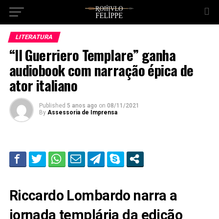
LITERATURA
“Il Guerriero Templare” ganha
audiobook com narração épica de
ator italiano
Published
5 anos ago
on
08/11/2021
By
Assessoria de Imprensa
Riccardo Lombardo narra a
jornada templária
da edição