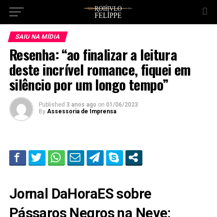
SAIU NA MÍDIA
Resenha: “ao finalizar a leitura
deste incrível romance, fiquei em
silêncio por um longo tempo”
Published
3 anos ago
on
01/06/2023
By
Assessoria de Imprensa
Jornal DaHoraES sobre
Pássaros Negros na Neve: