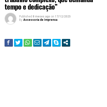
tempo e dedicação”
Published
8 meses ago
on
17/12/2025
By
Assessoria de Imprensa
Autor da obra sobre Theodorico
Ferraço, escritor Romulo Felippe
é o convidado da vez
Por Gabriela Zorzal – jornalista da Assembleia
Legislativa do ES
O papel das biografias na literatura é abordado no Dedo