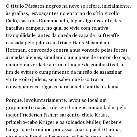
O título Pássaros negros na neve se refere, inicialmente,
às gralhas, esvoaçantes no entorno do sítio Picollo
Cielo, casa dos Domenichelli, lugar algo distante das
batalhas campais, no qual se vivia com relativa
tranquilidade, antes da queda de caça da Luftwaffe
causada pelo piloto austríaco Hans Maximilian
Hoffman, convocado contra a sua vontade pelas forças
armadas alemãs, simulando uma pane de motor do caça,
quando na verdade abrira o tanque de combustível, a
fim de evitar o cumprimento da missão de assassinar
vinte e oito judeus, sem saber que isso traria
consequências trágicas para aquela família italiana.
Porque, involuntariamente, levou ao local um
grupamento nazista de sete homens comandados pelo
major Friederich Fisher: sargento-chefe Kraus,
primeiro-cabo Krüger e os soldados Müller, Becker e
Lange, que terminou por assassinar o pai de Gianna,
obrigando Fridda a fazer uma refeição para todos,