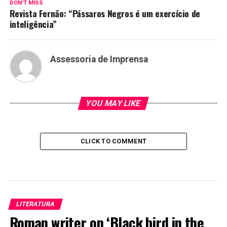
DON'T MISS
Revista Fernão: “Pássaros Negros é um exercício de
inteligência”
Assessoria de Imprensa
YOU MAY LIKE
CLICK TO COMMENT
LITERATURA
Roman writer on ‘Black bird in the