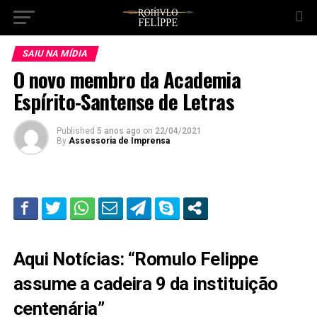
SAIU NA MÍDIA
O novo membro da Academia
Espírito-Santense de Letras
Published
5 anos ago
on
22/04/2021
By
Assessoria de Imprensa
Aqui Notícias: “Romulo Felippe
assume a cadeira 9 da instituição
centenária”